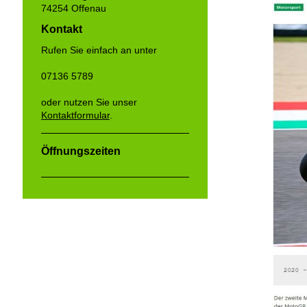
74254 Offenau
Kontakt
Rufen Sie einfach an unter
07136 5789
oder nutzen Sie unser
Kontaktformular
.
Öffnungszeiten