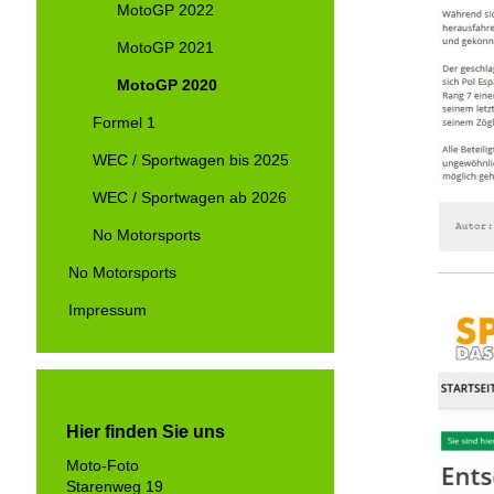
MotoGP 2022
MotoGP 2021
MotoGP 2020
Formel 1
WEC / Sportwagen bis 2025
WEC / Sportwagen ab 2026
No Motorsports
No Motorsports
Impressum
Hier finden Sie uns
Moto-Foto
Starenweg 19