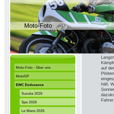
Moto-Foto
Langst
Kämpfe
Moto-Foto - Über uns
auf de
Pilote
MotoGP
einges
hält. 
EWC Endurance
Sonnen
Suzuka 2026
dazuko
Fahrer
Spa 2026
Le Mans 2026