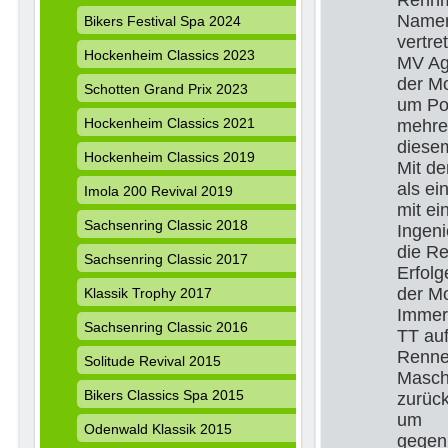
Rennm
Namen
Bikers Festival Spa 2024
vertre
Hockenheim Classics 2023
MV Agu
der Mo
Schotten Grand Prix 2023
um Pok
Hockenheim Classics 2021
mehre
diesem
Hockenheim Classics 2019
Mit d
als ei
Imola 200 Revival 2019
mit ei
Sachsenring Classic 2018
Ingeni
die Re
Sachsenring Classic 2017
Erfolg
der Mo
Klassik Trophy 2017
Immerh
Sachsenring Classic 2016
TT auf
Rennen
Solitude Revival 2015
Masch
Bikers Classics Spa 2015
zurück
um
Odenwald Klassik 2015
gegen