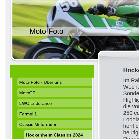
Moto-Foto
Hock
Im Ra
Moto-Foto - Über uns
Woche
MotoGP
Sonder
Highli
EWC Endurance
die v
250 cc
Formel 1
Lodola
Classic Motorräder
herrl
heutig
Hockenheim Classics 2024