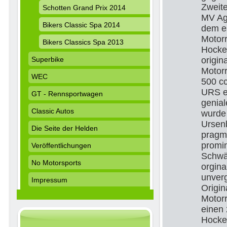
Zweite
Schotten Grand Prix 2014
MV Agu
Bikers Classic Spa 2014
dem es
Motorr
Bikers Classics Spa 2013
Hocke
Superbike
origin
Motorr
WEC
500 cc
URS e
GT - Rennsportwagen
genial
Classic Autos
wurde
Ursen
Die Seite der Helden
pragm
promi
Veröffentlichungen
Schwär
No Motorsports
orgin
unverg
Impressum
Origin
Motor
einen 
Hocken