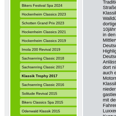
Tradit
Bikers Festival Spa 2024
Straße
Klassi
Hockenheim Classics 2023
Walld
Schotten Grand Prix 2023
dortig
10jäh
Hockenheim Classics 2021
in den
Mittle
Hockenheim Classics 2019
Deutsc
Imola 200 Revival 2019
Highli
Deutsc
Sachsenring Classic 2018
Anläss
dort n
Sachsenring Classic 2017
auch e
Klassik Trophy 2017
Motorr
Klassi
Sachsenring Classic 2016
nieder
Solitude Revival 2015
gastie
mit de
Bikers Classics Spa 2015
Fahrer
Luxxem
Odenwald Klassik 2015