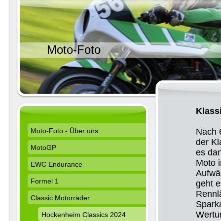
Moto-Foto
Klass
Moto-Foto - Über uns
Nach 6
der Kl
MotoGP
es dan
Moto i
EWC Endurance
Aufwä
Formel 1
geht e
Rennl
Classic Motorräder
Sparka
Wertun
Hockenheim Classics 2024