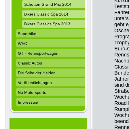
Kurzur
Schotten Grand Prix 2014
Testst
Fahrer
Bikers Classic Spa 2014
unters
Bikers Classics Spa 2013
geht e
Osche
Superbike
Progra
Troph
WEC
Euro-
GT - Rennsportwagen
Renns
Nachb
Classic Autos
Classi
Bundes
Die Seite der Helden
Jahren
Veröffentlichungen
sind d
Straße
No Motorsports
Woche
Impressum
Road 
Rumpf
Woche
beende
Rennen