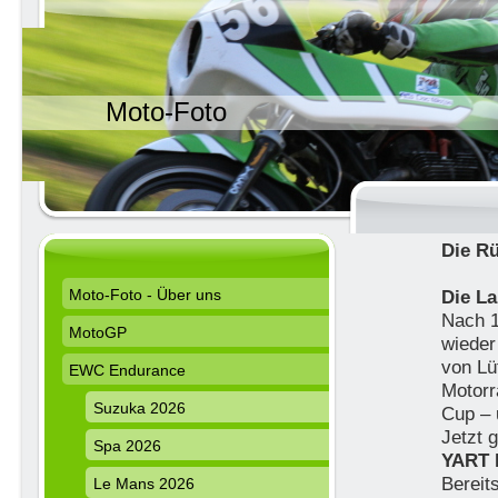
Moto-Foto
Die R
Moto-Foto - Über uns
Die La
Nach 1
MotoGP
wieder
von Lü
EWC Endurance
Motorr
Suzuka 2026
Cup – 
Jetzt 
Spa 2026
YART h
Berei
Le Mans 2026