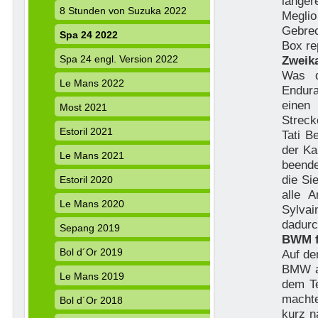
länger
8 Stunden von Suzuka 2022
Meglio
Gebrec
Spa 24 2022
Box re
Spa 24 engl. Version 2022
Zweik
Was d
Le Mans 2022
Endur
einen
Most 2021
Streck
Estoril 2021
Tati B
der Ka
Le Mans 2021
beend
die Si
Estoril 2020
alle A
Le Mans 2020
Sylvai
dadurc
Sepang 2019
BWM f
Bol d´Or 2019
Auf de
BMW an
Le Mans 2019
dem T
machte
Bol d´Or 2018
kurz n