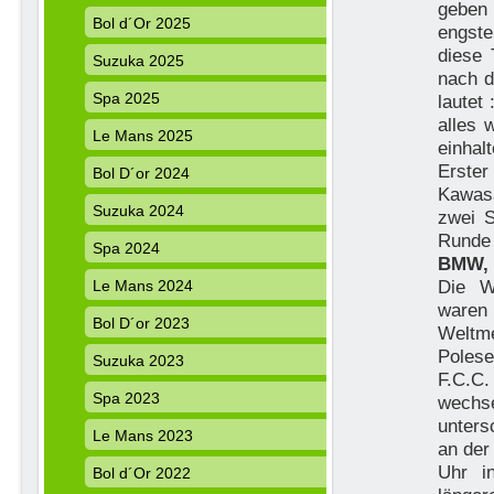
geben 
Bol d´Or 2025
engst
diese 
Suzuka 2025
nach d
Spa 2025
lautet
alles 
Le Mans 2025
einhal
Erster
Bol D´or 2024
Kawas
Suzuka 2024
zwei S
Runde 
Spa 2024
BMW, 
Die W
Le Mans 2024
waren 
Bol D´or 2023
Weltme
Polese
Suzuka 2023
F.C.C
Spa 2023
wechs
unters
Le Mans 2023
an der
Uhr i
Bol d´Or 2022