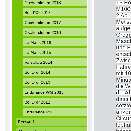
16 H
Oschersleben 2018
M1000
Bol d´Or 2017
2 Apr
Metis
Oschersleben 2017
aufger
Oschersleben 2016
Gregg
Masch
Le Mans 2016
und F
Le Mans 2015
entsch
Zwisc
Vorschau 2014
Fahre
Bol D´or 2014
mit 1
Minut
Bol D´or 2013
die W
die A
Endurance WM 2013
dass 
Bol D´or 2012
setzt
ankom
Endurance Mix
Circu
Formel 1
lebha