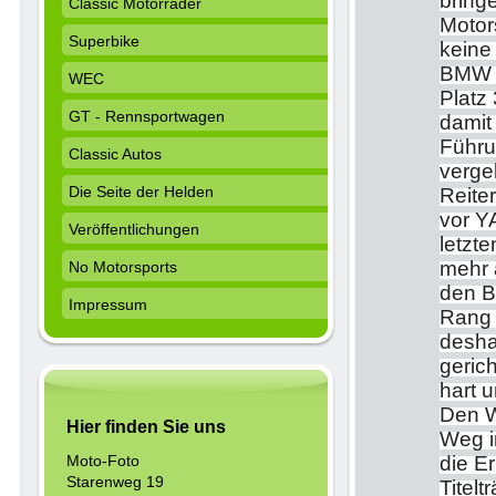
bringe
Classic Motorräder
Motor
Superbike
keine
BMW l
WEC
Platz
GT - Rennsportwagen
damit
Führu
Classic Autos
verge
Die Seite der Helden
Reite
vor Y
Veröffentlichungen
letzt
mehr 
No Motorsports
den B
Impressum
Rang 
desha
gerich
hart 
Den W
Hier finden Sie uns
Weg i
Moto-Foto
die E
Starenweg 19
Titel