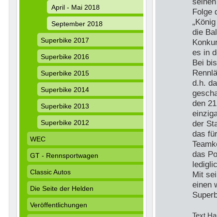
seinen
April - Mai 2018
Folge 
„König
September 2018
die Ba
Superbike 2017
Konkur
es in 
Superbike 2016
Bei bi
Rennlä
Superbike 2015
d.h. d
Superbike 2014
gescha
den 21
Superbike 2013
einzig
Superbike 2012
der St
das fü
WEC
Teamko
das Po
GT - Rennsportwagen
ledigl
Classic Autos
Mit se
einen 
Die Seite der Helden
Superb
Veröffentlichungen
Text H