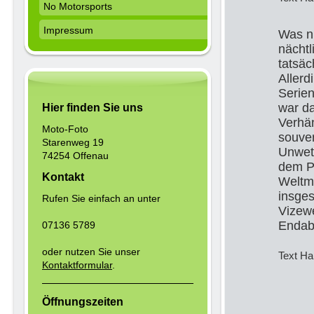
No Motorsports
Impressum
Was ni
nächtl
tatsäc
Allerd
Serien
war d
Hier finden Sie uns
Verhä
Moto-Foto
souve
Starenweg 19
Unwet
74254 Offenau
dem P
Kontakt
Weltm
insges
Rufen Sie einfach an unter
Vizewe
Endab
07136 5789
oder nutzen Sie unser
Text Ha
Kontaktformular
.
Öffnungszeiten