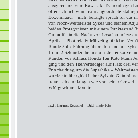
ausgerechnet vom Kawasaki Teamkollegen Lor
offensichtlich vom Team angeordnete Stallregi
Boxenmauer – nicht befolgte sprach für das n
von Noch-Weltmeister Sykes und seinem Adjud
beiden Protagonisten mit einem Punktestand 3
Guintoli´s in die Nacht von Losail zum letzten 
Aprilia – Pilot relativ frühzeitig für klare Verh
Runde 5 die Führung übernahm und auf Sykes
1 und 2 Sekunden herausfuhr den er souverän 
Runden vor Schluss Honda Ten Kate Mann Jon
ging und den Titelverteidiger auf Platz drei ve
Entscheidung um die Superbike – Weltmeistersc
wurde ein überglücklicher Sylvain Guintoli v
frenetisch empfangen wie von seiner Crew die 
WM gewinnen konnte .
Text : Hartmut Reuschel Bild : moto-foto