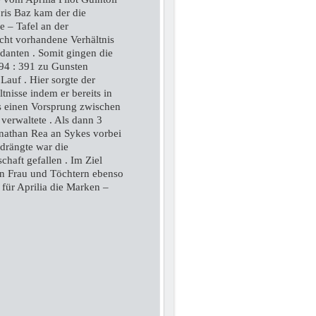
is Baz kam der die
e – Tafel an der
icht vorhandene Verhältnis
anten . Somit gingen die
94 : 391 zu Gunsten
Lauf . Hier sorgte der
ältnisse indem er bereits in
 einen Vorsprung zwischen
verwaltete . Als dann 3
athan Rea an Sykes vorbei
rdrängte war die
haft gefallen . Im Ziel
on Frau und Töchtern ebenso
für Aprilia die Marken –