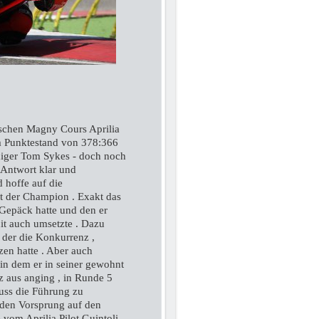
ischen Magny Cours Aprilia
nem Punktestand von 378:366
diger Tom Sykes - doch noch
 Antwort klar und
 hoffe auf die
st der Champion . Exakt das
 Gepäck hatte und den er
it auch umsetzte . Dazu
 der die Konkurrenz ,
zen hatte . Aber auch
i in dem er in seiner gewohnt
z aus anging , in Runde 5
uss die Führung zu
den Vorsprung auf den
 vom Aprilia Pilot Guintoli