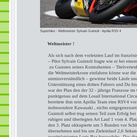
Superbike - Weltmeister Sylvain Guintoli - Aprilia RSV 4
Weltmeister !
Als sich nach dem vorletzten Lauf im französ
– Pilot Sylvain Guintoli fragte wie er bei ei
zu Gunsten seines Kontrahenten – Titelvertei
die Weltmeisterkrone einfahren könne war die
unmissverständlich – gewinne beide Läufe und
Unterstützung eines dritten Fahrers und Du bi
war der Plan den der 32 - jährige Franzose im
punktgenau auf dem Losail International Circu
bereitete ihm sein Aprilia Team eine RSV4 vor
insbesondere Kawasaki , nichts entgegenzuset
Guintoli selbst trug seinen Teil zum Erfolg be
ruhigen und überlegten Art Lauf 1 vom 4. Plat
den 3. Platz okkupierte um 5 Runden vor Schl
übernehmen und bis um Zieleinlauf 2,6 Sekun
zweitplatzierten Loris Baz herausfuhr . Das die