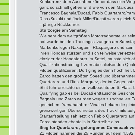
Konkurrenz dem Ausnahmekönner dass sein Weg z
ganz so schnell gehen wird wie von den Marquez F
Francesco Bagnaia/Ducati, Fabio Quartararo/Yama
Rins /Suzuki und Jack Miller/Ducati waren gleich 5
– jährige Rückkehrer.
Sturzorgie am Samstag
Wie sehr dem weltgrößten Motorradhersteller sein
hat wurde bei den Trainingssitzungen am Samstag
Markenkollegen Nakagami, P.Espargaro und sein B
ihren Hondas stürzten und sich teilweise verletzt
einziger der Hondafahrer im Sattel, musste sich a
Qualifikationstraining 1 zum abschließenden Quali
Piloten qualifizieren. Dort ging es dann hoch her.
Zarco hatten den größten Speed und übernahmen d
Quartararo und Rins. Marquez, der im Gegensatz
Stint fuhr erreichte einen vielbeachteten 6. Plat
Qualifying gab es bei Ducati enttäuschte Gesichter
Bagnaia und Zarco wurden wegen zu schnellen Fa
gestrichen, Yamahafahrer Vinales bekam die glei
grenzwertigen Überschreitens des Tracklimits auf
Startaufstellung sah letztlich Fabio Quartararo auf
Zarco standen ebenfalls in Startreihe eins.
Sieg für Quartararo, gelungenes Comeback v
21 Piloten nahmen die 25 Runden auf dem 4,592