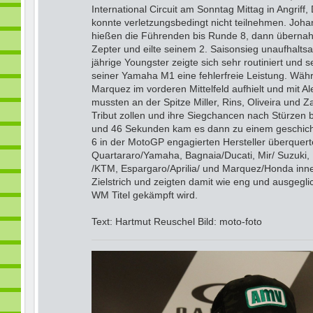
International Circuit am Sonntag Mittag in Angriff,
konnte verletzungsbedingt nicht teilnehmen. Joha
hießen die Führenden bis Runde 8, dann überna
Zepter und eilte seinem 2. Saisonsieg unaufhalts
jährige Youngster zeigte sich sehr routiniert und s
seiner Yamaha M1 eine fehlerfreie Leistung. Wäh
Marquez im vorderen Mittelfeld aufhielt und mit A
mussten an der Spitze Miller, Rins, Oliveira un
Tribut zollen und ihre Siegchancen nach Stürzen
und 46 Sekunden kam es dann zu einem geschichts
6 in der MotoGP engagierten Hersteller überquert
Quartararo/Yamaha, Bagnaia/Ducati, Mir/ Suzuki, 
/KTM, Espargaro/Aprilia/ und Marquez/Honda inn
Zielstrich und zeigten damit wie eng und ausgegl
WM Titel gekämpft wird.
Text: Hartmut Reuschel Bild: moto-foto