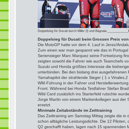
Doppelsieg für Ducati durch Miller (l) und Bagnaia ____________B
Doppelsieg für Ducati beim Grossen Preis vo
Die MotoGP hatte vor dem 4. Lauf in Jerez/Anda
Zum einen war man gespannt wie das in Portugal
Seriensieger Marc Marquez seine Fortsetzung fi
zeigten sowohl die Fahrer wie auch Teamchefs von
Suzuki und Honda größtes Interesse die bisheri
unterbinden. Bei den bislang drei ausgefahrenen 
Yamahapilot der strahlende Sieger ( 1 x Vinales,2 
WM-Führung in der Fahrer und Herstellerwertung
Front. Während bei Honda Testfahrer Stefan Bradl al
Wild Card zusätzlich ins Starterfeld rutschte wurde
Jorge Martin von einem Markenkollegen aus der 
ersetzt.
Minimale Zeitabstände im Zeittraining
Das Zeittraining am Samstag Mittag zeigte die in 
schon alltägliche Leistungsdichte. Die 12 Piloten,
Q2 geschafft haben, lagen nach 15 spannenden Mi