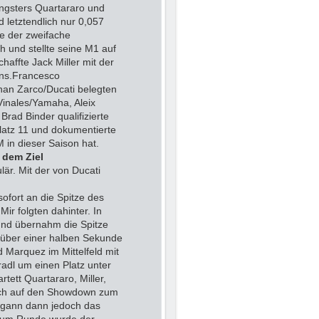
ngsters Quartararo und
d letztendlich nur 0,057
e der zweifache
h und stellte seine M1 auf
haffte Jack Miller mit der
ins.Francesco
an Zarco/Ducati belegten
 Vinales/Yamaha, Aleix
Brad Binder qualifizierte
platz 11 und dokumentierte
 in dieser Saison hat.
 dem Ziel
är. Mit der von Ducati
sofort an die Spitze des
Mir folgten dahinter. In
und übernahm die Spitze
t über einer halben Sekunde
 Marquez im Mittelfeld mit
adl um einen Platz unter
tett Quartararo, Miller,
sich auf den Showdown zum
egann dann jedoch das