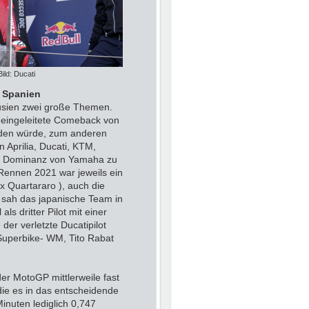
ild: Ducati
n Spanien
lusien zwei große Themen.
 eingeleitete Comeback von
nden würde, zum anderen
 Aprilia, Ducati, KTM,
ge Dominanz von Yamaha zu
Rennen 2021 war jeweils ein
x Quartararo ), auch die
 sah das japanische Team in
s dritter Pilot mit einer
 der verletzte Ducatipilot
Superbike- WM, Tito Rabat
der MotoGP mittlerweile fast
 die es in das entscheidende
nuten lediglich 0,747