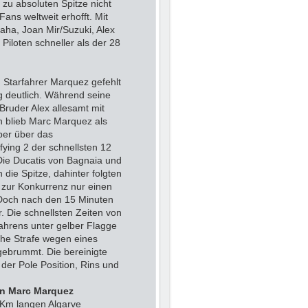
u absoluten Spitze nicht
ans weltweit erhofft. Mit
ha, Joan Mir/Suzuki, Alex
 Piloten schneller als der 28
 Starfahrer Marquez gefehlt
 deutlich. Während seine
ruder Alex allesamt mit
en blieb Marc Marquez als
ber über das
fying 2 der schnellsten 12
 Die Ducatis von Bagnaia und
ie Spitze, dahinter folgten
 zur Konkurrenz nur einen
z. Doch nach den 15 Minuten
. Die schnellsten Zeiten von
hrens unter gelber Flagge
che Strafe wegen eines
gebrummt. Die bereinigte
 der Pole Position, Rins und
on Marc Marquez
 Km langen Algarve