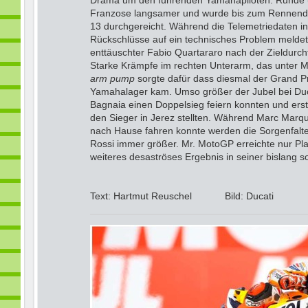
Drama um den führenden Yamahapiloten. Runde
Franzose langsamer und wurde bis zum Rennende
13 durchgereicht. Während die Telemetriedaten 
Rückschlüsse auf ein technisches Problem meldeten
enttäuschter Fabio Quartararo nach der Zieldurch
Starke Krämpfe im rechten Unterarm, das unter M
arm pump
sorgte
dafür dass diesmal der Grand Pr
Yamahalager kam. Umso größer der Jubel bei Ducat
Bagnaia einen Doppelsieg feiern konnten und erst
den Sieger in Jerez stellten. Während Marc Marque
nach Hause fahren konnte werden die Sorgenfalte
Rossi immer größer. Mr. MotoGP erreichte nur Pla
weiteres desaströses Ergebnis in seiner bislang s
Text: Hartmut Reuschel Bild: Ducati