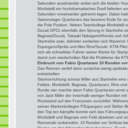
Sekunden auseinander wobei sich die beiden You
Morbidelli ein hochdramatisches Duell lieferten un
Sekunden voneinander getrennt lagen. Dabei hatt
Saisonsieger Quartararo das bessere Ende für sic
die Pole Position. Neben Teamkollege Morbidelli sc
Ducati GP21 ebenfalls den Sprung in Startreihe e
Bagnaia/Ducati, Takaaki Nakagami/Honda und Joh
Startreihe zwei, dahinter sortierten sich Maverick
Espargaro/Aprilia und Alex Rins/Suzuki. KTM-Pilot 
sich als schnellster Fahrer seiner Marke für Start
damit zum wiederholten Mal die Probleme die KTM
Einbruch von Fabio Quartararo 10 Runden vor
Das Rennen verlief dann zunächst wenig spektakul
entwickelten
Startvorrichtung schoss Miller aus Startreihe eins 
Feldes, Morbidelli, Bagnaia, Quartararo, Rins und 
Runde vier machte dann Fabio Quartararo ernst 
von Jack Miller der innerhalb weniger Runden mi
Rückstand auf den Franzosen zurückfiel. Während
seinen Markenkollegen P.Espargaro und Stefan Br
den Top ten kämpfte konnte sich das Führungsquar
Morbidelli und Bagnaia vom Feld absetzen und 
Rennende vorbereiten. 10 Runden vor Schluss b