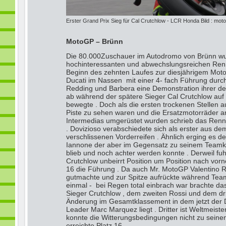
Erster Grand Prix Sieg für Cal Crutchlow - LCR Honda Bild : moto
MotoGP – Brünn
Die 80.000Zuschauer im Autodromo von Brünn w
hochinteressanten und abwechslungsreichen Renn
Beginn des zehnten Laufes zur diesjährigem Moto
Ducati im Nassen mit einer 4- fach Führung durc
Redding und Barbera eine Demonstration ihrer de
ab während der spätere Sieger Cal Crutchlow auf 
bewegte . Doch als die ersten trockenen Stellen 
Piste zu sehen waren und die Ersatzmotorräder a
Intermedias umgerüstet wurden schrieb das Renn
. Dovizioso verabschiedete sich als erster aus d
verschlissenen Vorderreifen . Ähnlich erging es d
Iannone der aber im Gegensatz zu seinem Teamko
blieb und noch achter werden konnte . Derweil fuhr
Crutchlow unbeirrt Position um Position nach vo
16 die Führung . Da auch Mr. MotoGP Valentino R
gutmachte und zur Spitze aufrückte während Tea
einmal - bei Regen total einbrach war brachte d
Sieger Crutchlow , dem zweiten Rossi und dem d
Änderung im Gesamtklassement in dem jetzt der D
Leader Marc Marquez liegt . Dritter ist Weltmeiste
konnte die Witterungsbedingungen nicht zu sein
erreichte Platz 16.