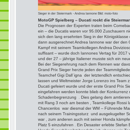
Sieger in der Steiermark - Andrea Iannone Bild: moto-foto
MotoGP Spielberg – Ducati rockt die Steiermar
Die Prognosen der Experten traten beim Comebac
ein – die Ducatis waren vor 95.000 Zuschauern ni
sich den lang ersehnten Sieg in der Königsklasse
dann ausgerechnet Andrea Iannone war der den 
Kampf mit seinem Teamkollegen Andrea Dovizios
suffisant – wurde doch Iannones Vertag für 2017 v
und der 27 – jährige Italiener musste sich ein ne
Bei der Siegerehrung nach dem Rennen war davon
Grand Prix Sieger herzte jeden der Teammitgliede
Teamchef Gigi Dall´igna der letztendlich entschi
lassen und Weltmeister Jorge Lorenzo ins Team 
Ducati gefeiert wurde und der erste Grand Prix Si
eingefahren werden konnte blieb der Konkurrenz 
Schadenbegrenzung . Dies gelang dem amtieren
mit Rang 3 noch am besten , Teamkollege Rossi l
Chancenlos war diesmal der WM – Führende Mar
nach seinem Trainingssturz und ausgekugelter Sc
war , zum anderen auch mit seiner Honda kämpf
Platz 5 einzufahren . Ein Desaster erlebte Stefan 