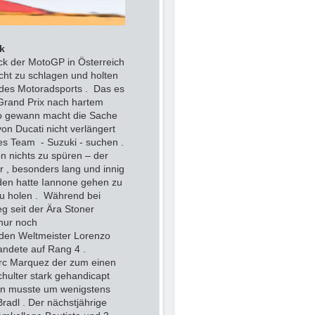
k
k der MotoGP in Österreich
cht zu schlagen und holten
 des Motoradsports . Das es
Grand Prix nach hartem
o gewann macht die Sache
on Ducati nicht verlängert
ues Team - Suzuki - suchen .
 nichts zu spüren – der
r , besonders lang und innig
eden hatte Iannone gehen zu
zu holen . Während bei
eg seit der Ära Stoner
nur noch
den Weltmeister Lorenzo
andete auf Rang 4 .
c Marquez der zum einen
hulter stark gehandicapt
en musste um wenigstens
Bradl . Der nächstjährige