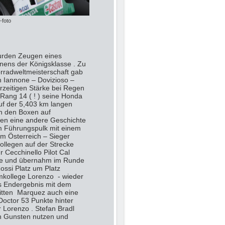
-foto
urden Zeugen eines
ens der Königsklasse . Zu
rradweltmeisterschaft gab
h Iannone – Dovizioso –
rzeitigen Stärke bei Regen
Rang 14 ( ! ) seine Honda
auf der 5,403 km langen
n den Boxen auf
en eine andere Geschichte
em Führungspulk mit einem
em Österreich – Sieger
llegen auf der Strecke
 Cecchinello Pilot Cal
rne und übernahm im Runde
ossi Platz um Platz
mkollege Lorenzo - wieder
as Endergebnis mit dem
ritten Marquez auch eine
octor 53 Punkte hinter
r Lorenzo . Stefan Bradl
en Gunsten nutzen und