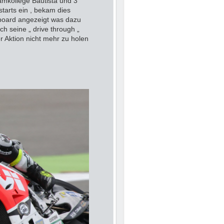
amkollege Bautista und 3
starts ein , bekam dies
hboard angezeigt was dazu
ch seine „ drive through „
r Aktion nicht mehr zu holen