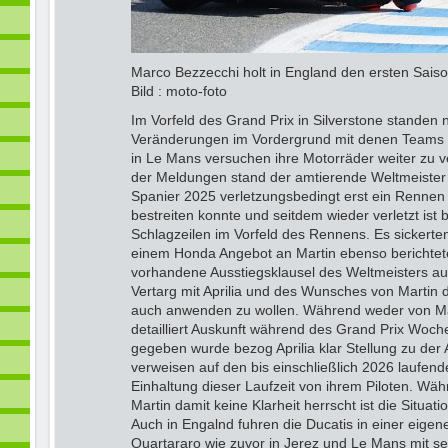
Marco Bezzecchi holt in England den ersten S
Bild : moto-foto
Im Vorfeld des Grand Prix in Silverstone standen 
Veränderungen im Vordergrund mit denen Teams 
in Le Mans versuchen ihre Motorräder weiter zu v
der Meldungen stand der amtierende Weltmeister
Spanier 2025 verletzungsbedingt erst ein Rennen 
bestreiten konnte und seitdem wieder verletzt ist 
Schlagzeilen im Vorfeld des Rennens. Es sickert
einem Honda Angebot an Martin ebenso berichtet
vorhandene Ausstiegsklausel des Weltmeisters au
Vertarg mit Aprilia und des Wunsches von Martin di
auch anwenden zu wollen. Während weder von M
detailliert Auskunft während des Grand Prix Woch
gegeben wurde bezog Aprilia klar Stellung zu der 
verweisen auf den bis einschließlich 2026 laufend
Einhaltung dieser Laufzeit von ihrem Piloten. Währ
Martin damit keine Klarheit herrscht ist die Situat
Auch in Engalnd fuhren die Ducatis in einer eigen
Quartararo wie zuvor in Jerez und Le Mans mit s