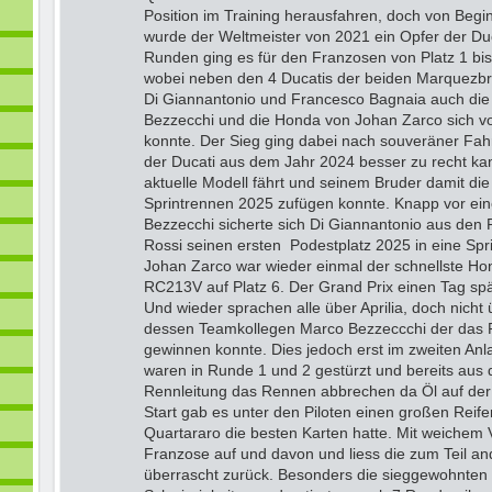
Position im Training herausfahren, doch von Begi
wurde der Weltmeister von 2021 ein Opfer der Duc
Runden ging es für den Franzosen von Platz 1 bis
wobei neben den 4 Ducatis der beiden Marquezbr
Di Giannantonio und Francesco Bagnaia auch die 
Bezzecchi und die Honda von Johan Zarco sich vo
konnte. Der Sieg ging dabei nach souveräner Fah
der Ducati aus dem Jahr 2024 besser zu recht ka
aktuelle Modell fährt und seinem Bruder damit die
Sprintrennen 2025 zufügen konnte. Knapp vor eine
Bezzecchi sicherte sich Di Giannantonio aus den 
Rossi seinen ersten Podestplatz 2025 in eine Sp
Johan Zarco war wieder einmal der schnellste Hon
RC213V auf Platz 6. Der Grand Prix einen Tag sp
Und wieder sprachen alle über Aprilia, doch nicht
dessen Teamkollegen Marco Bezzeccchi der das 
gewinnen konnte. Dies jedoch erst im zweiten An
waren in Runde 1 und 2 gestürzt und bereits aus
Rennleitung das Rennen abbrechen da Öl auf der
Start gab es unter den Piloten einen großen Reif
Quartararo die besten Karten hatte. Mit weichem 
Franzose auf und davon und liess die zum Teil an
überrascht zurück. Besonders die sieggewohnten 