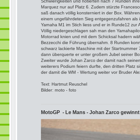
Schwierigkeiten und notierten nach 7 Runden ihren
Marquez nur auf Platz 6. Zudem stürzte Frances
saß danach völlig konsterniert in der Box. Währe
einem ungefährdeten Sieg entgegenzufahren als i
Yamaha M1 im Stich liess und er in Runde12 zur
Völlig niedergeschlagen sah man den Yamahapil
Motorrad knien und mit dem Schicksal hadern wäh
Bezzecchi die Führung übernahm. 8 Runden konnte
schwarz lackierte Maschine mit der Startnummer 7
dann überquerte er unter großem Jubel seiner Box d
Zweiter wurde Johan Zarco der damit nach seine
weiterers Podium feiern durfte, den dritten Platz 
der damit die WM - Wertung weiter vor Bruder Alex
Text: Hartmut Reuschel
Bilder: moto - foto
MotoGP - Le Mans - Johan Zarco gewinnt 