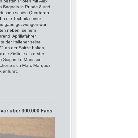
 besten Piloten mit Alex
co Bagnaia in Runde 8 und
ndessen schien Quartararo
hn die Technik seiner
 Aufgabe gezwungen war.
oten neben seinem
rend Apriliafahrer
 der Italiener seine
2 an der Spitze halten,
ie Ziellinie als erster.
m Sieg in Le Mans ein
sicherte sich Marc Marquez
 anführt.
vor über 300.000 Fans