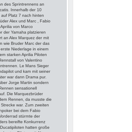
nn des Sprintrennens an
atis. Innerhalb der 10
 auf Platz 7 nach hinten
üder Alex und Marc , Fabio
Aprilia von Marco
r der Yamaha platzieren
rt an Alex Marquez der mit
m wie Bruder Marc der das
 erste Niederlage in einem
m starken Aprilia Piloten
Rennstall von Valentino
rintrennen. Le Mans Sieger
dapilot und kam mit seiner
äter war dann Drama pur.
 über Jorge Martin sondern
Rennen sensationell
lauf. Die Marquezbrüder
 dem Rennen, da musste die
 Strecke war. Zum zweiten
enpoker bei dem Fabio
Vorderrad stürmte der
ders bereifte Konkurrenz
Ducatipiloten hatten große