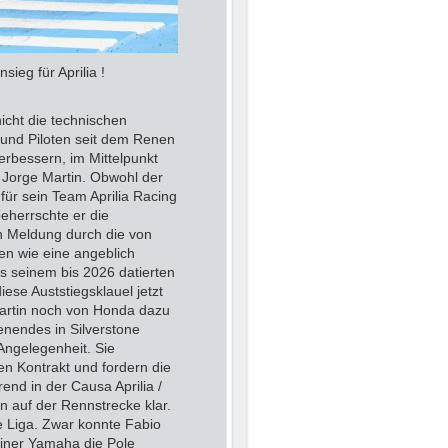
aisonsieg für Aprilia !
nicht die technischen
und Piloten seit dem Renen
erbessern, im Mittelpunkt
 Jorge Martin. Obwohl der
für sein Team Aprilia Racing
beherrschte er die
en Meldung durch die von
en wie eine angeblich
s seinem bis 2026 datierten
ese Auststiegsklauel jetzt
artin noch von Honda dazu
enendes in Silverstone
Angelegenheit. Sie
en Kontrakt und fordern die
end in der Causa Aprilia /
ion auf der Rennstrecke klar.
e Liga. Zwar konnte Fabio
einer Yamaha die Pole