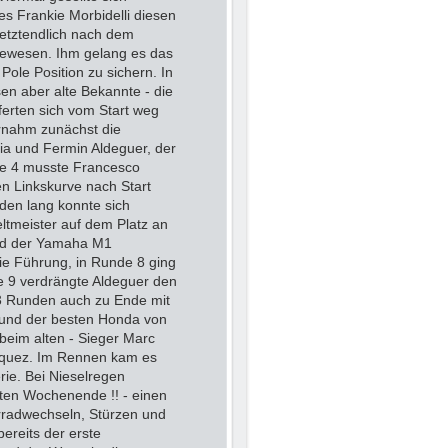
 es Frankie Morbidelli diesen
letztendlich nach dem
gewesen. Ihm gelang es das
Pole Position zu sichern. In
en aber alte Bekannte - die
ferten sich vom Start weg
rnahm zunächst die
a und Fermin Aldeguer, der
nde 4 musste Francesco
en Linkskurve nach Start
nden lang konnte sich
tmeister auf dem Platz an
und der Yamaha M1
e Führung, in Runde 8 ging
e 9 verdrängte Aldeguer den
13 Runden auch zu Ende mit
 und der besten Honda von
beim alten - Sieger Marc
rquez. Im Rennen kam es
ie. Bei Nieselregen
ten Wochenende !! - einen
rradwechseln, Stürzen und
ereits der erste