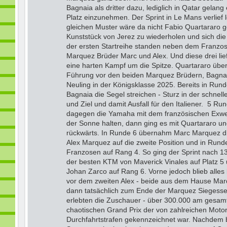
Bagnaia als dritter dazu, lediglich in Qatar gelang
Platz einzunehmen. Der Sprint in Le Mans verlief 
gleichen Muster wäre da nicht Fabio Quartararo 
Kunststück von Jerez zu wiederholen und sich die 
der ersten Startreihe standen neben dem Franzos
Marquez Brüder Marc und Alex. Und diese drei lie
eine harten Kampf um die Spitze. Quartararo übe
Führung vor den beiden Marquez Brüdern, Bagnai
Neuling in der Königsklasse 2025. Bereits in Ru
Bagnaia die Segel streichen - Sturz in der schnell
und Ziel und damit Ausfall für den Italiener. 5 Ru
dagegen die Yamaha mit dem französischen Exwel
der Sonne halten, dann ging es mit Quartararo 
rückwärts. In Runde 6 übernahm Marc Marquez di
Alex Marquez auf die zweite Position und in Rund
Franzosen auf Rang 4. So ging der Sprint nach 
der besten KTM von Maverick Vinales auf Platz 5
Johan Zarco auf Rang 6. Vorne jedoch blieb alles 
vor dem zweiten Alex - beide aus dem Hause Ma
dann tatsächlich zum Ende der Marquez Siegesser
erlebten die Zuschauer - über 300.000 am gesam
chaotischen Grand Prix der von zahlreichen Moto
Durchfahrtstrafen gekennzeichnet war. Nachdem b